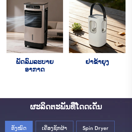
ພັດລົມລະບາຍ
ຢາຂ້າຍຸງ
ອາກາດ
ຜະລິດຕະພັນທີ່ໂດດເດັ່ນ
ທັງໝົດ
ເຄື່ອງຊັກຜ້າ
Spin Dryer