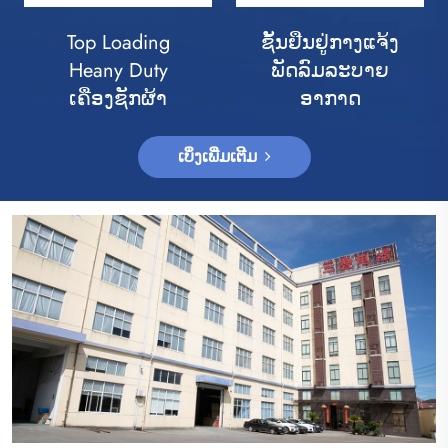
Top Loading
ຊັ້ນຢືນຢູ່ກາງແຈ້ງ
Heany Duty
ພັດລົມລະບາຍ
ເຄື່ອງຊັກຜ້າ
ອາກາດ
ເບິ່ງເພີ່ມເຕີມ