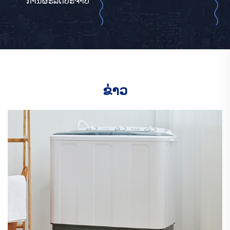
ການຜະລິດປະຈໍາປີ
ຂ່າວ