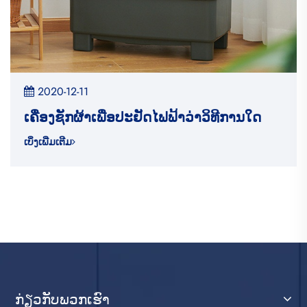
2020-12-11
ເຄື່ອງຊັກຜ້າເພື່ອປະຢັດໄຟຟ້າວ່າວິທີການໃດ
ເບິ່ງເພີ່ມເຕີມ
ກ່ຽວ​ກັບ​ພວກ​ເຮົາ