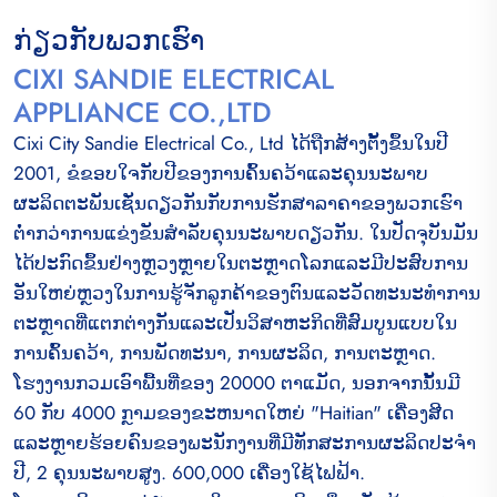
ກ່ຽວ​ກັບ​ພວກ​ເຮົາ
CIXI SANDIE ELECTRICAL
APPLIANCE CO.,LTD
Cixi City Sandie Electrical Co., Ltd ໄດ້ຖືກສ້າງຕັ້ງຂຶ້ນໃນປີ
2001, ຂໍຂອບໃຈກັບປີຂອງການຄົ້ນຄວ້າແລະຄຸນນະພາບ
ຜະລິດຕະພັນເຊັ່ນດຽວກັນກັບການຮັກສາລາຄາຂອງພວກເຮົາ
ຕ່ໍາກວ່າການແຂ່ງຂັນສໍາລັບຄຸນນະພາບດຽວກັນ. ໃນປັດຈຸບັນມັນ
ໄດ້ປະກົດຂຶ້ນຢ່າງຫຼວງຫຼາຍໃນຕະຫຼາດໂລກແລະມີປະສົບການ
ອັນໃຫຍ່ຫຼວງໃນການຮູ້ຈັກລູກຄ້າຂອງຕົນແລະວັດທະນະທໍາການ
ຕະຫຼາດທີ່ແຕກຕ່າງກັນແລະເປັນວິສາຫະກິດທີ່ສົມບູນແບບໃນ
ການຄົ້ນຄວ້າ, ການພັດທະນາ, ການຜະລິດ, ການຕະຫຼາດ.
ໂຮງງານກວມເອົາພື້ນທີ່ຂອງ 20000 ຕາແມັດ, ນອກຈາກນັ້ນມີ
60 ກັບ 4000 ກຼາມຂອງຂະຫນາດໃຫຍ່ "Haitian" ເຄື່ອງສີດ
ແລະຫຼາຍຮ້ອຍຄົນຂອງພະນັກງານທີ່ມີທັກສະການຜະລິດປະຈໍາ
ປີ, 2 ຄຸນນະພາບສູງ. 600,000 ເຄື່ອງໃຊ້ໄຟຟ້າ.