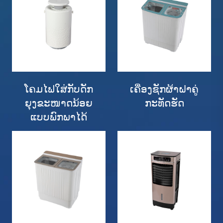
ໂຄມໄຟໃສ່ກັບດັກ
ເຄື່ອງຊັກຜ້າຝາຄູ່
ຍຸງຂະໜາດນ້ອຍ
ກະທັດຮັດ
ແບບພົກພາໄດ້