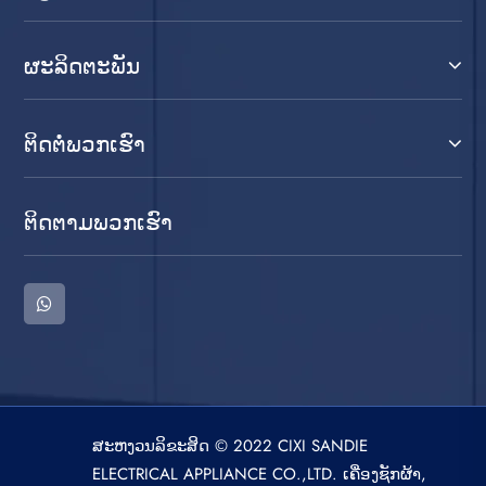
ຜະລິດຕະພັນ
ຕິດ​ຕໍ່​ພວກ​ເຮົາ
ຕິດ​ຕາມ​ພວກ​ເຮົາ
ສະຫງວນລິຂະສິດ © 2022 CIXI SANDIE
ELECTRICAL APPLIANCE CO.,LTD. ເຄື່ອງຊັກຜ້າ,