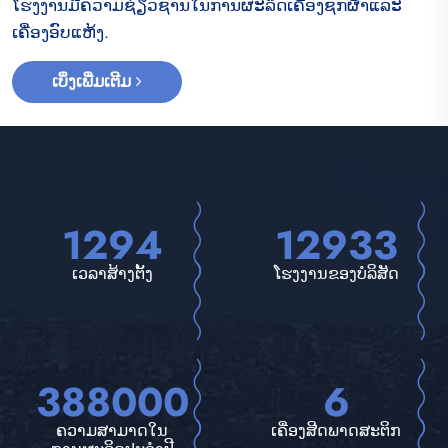
ໂຮງງານມີຄວາມຊ່ຽວຊານໃນການຜະລິດເຄື່ອງຊັກຜ້າແລະ
ເຄື່ອງອົບແຫ້ງ.
ເບິ່ງເພີ່ມເຕີມ
1788
17867
ເວລາສ້າງຕັ້ງ
ໂຮງງານຂອງບໍລິສັດ
536000
9
ຄວາມສາມາດໃນ
ເຄື່ອງສີດພາດສະຕິກ