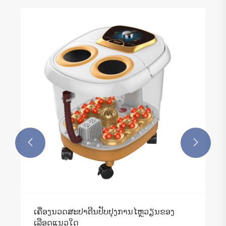
ລັກສະນະຕົ້ນຕໍຂອງເຄື່ອງປັບອາກາດແນວຕັ້ງ
cooler
ເບິ່ງເພີ່ມເຕີມ >>

