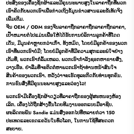
ປະສົງຂອງເຄື່ອງຊັກຜ້າແລະມີຄຸນນະພາບສູງໃນລາຄາຖືກທີ່ພວກ
ເຮົາຄິດກັບພວກເຮົາເພື່ອກ່າວເຖິງຂໍ້ມູນຂ່າວສານແລະຂໍ້ເທັດຈິງ
ເພີ່ມເຕີມ.
ຈີນ OEM / ODM ຂອງຈີນລາຄາຖືກລາຄາຖືກລາຄາຖືກລາຄາ,
ເປົ້າຫມາຍຕໍ່ໄປແມ່ນເພື່ອໃຫ້ໄດ້ຮັບການບໍລິການລູກຄ້າທີ່ໂດດ
ເດັ່ນ, ມີມູນຄ່າຫຼາຍກວ່າເກົ່າ. ທັງຫມົດ, ໂດຍບໍ່ມີລູກຄ້າຂອງພວກ
ເຮົາທີ່ພວກເຮົາບໍ່ມີ; ໂດຍບໍ່ມີລູກຄ້າທີ່ມີຄວາມສຸກແລະພໍໃຈຢ່າງ
ເຕັມທີ່, ພວກເຮົາກໍ່ລົ້ມເຫລວ. ພວກເຮົາກໍາລັງຊອກຫາຂາຍສົ່ງ,
ວາງເຮືອ. ຢ່າລືມທີ່ຈະຕິດຕໍ່ຫາພວກເຮົາຖ້າທ່ານຫນ້າສົນໃຈ
ສິນຄ້າຂອງພວກເຮົາ. ຫວັງວ່າຈະເຮັດທຸລະກິດກັບທ່ານທຸກຄົນ.
ການຂົນສົ່ງທີ່ມີຄຸນນະພາບສູງແລະວ່ອງໄວ!
ພວກເຮົາມີເຄື່ອງຊັກຜ້າດຽວທີ່ລາຄາຖືກຂອງຜູ້ສະຫນອງຫ້ອງ
ເລິກ. ເຄື່ອງໄດ້ຖືກສ້າງຂື້ນໂດຍທີມງານອອກແບບມືອາຊີບ.
ຜະລິດຕະພັນ Sandie ແມ່ນສົ່ງອອກໄປທີ່ຫລາຍກ່ວາ 150
ປະເທດແລະເຂດແຄວ້ນໃນທົ່ວໂລກ, ໃນການໃຊ້ທີ່ສະດວກ
ສະບາຍ.