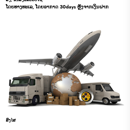
ໂດຍທາງທະເລ, ໂດຍອາກາດ 30days ຫຼັງຈາກເງິນຝາກ
ສົງໄສ