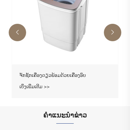


ຄໍາແນະນໍາຂ່າວ