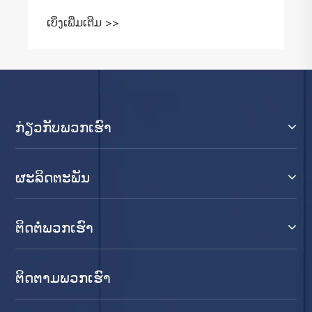
ກ່ຽວ​ກັບ​ພວກ​ເຮົາ
ຜະລິດຕະພັນ
ຕິດ​ຕໍ່​ພວກ​ເຮົາ
ຕິດ​ຕາມ​ພວກ​ເຮົາ