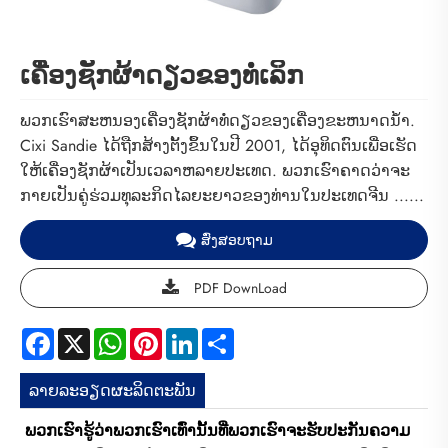
ເຄື່ອງຊັກຜ້າດຽວຂອງທໍ່ເລິກ
ພວກເຮົາສະຫນອງເຄື່ອງຊັກຜ້າທໍ່ດຽວຂອງເຄື່ອງຂະຫນາດນ້ໍາ.
Cixi Sandie ໄດ້ຖືກສ້າງຕັ້ງຂຶ້ນໃນປີ 2001, ໄດ້ອຸທິດຕົນເພື່ອເຮັດ
ໃຫ້ເຄື່ອງຊັກຜ້າເປັນເວລາຫລາຍປະເທດ. ພວກເຮົາຄາດວ່າຈະ
ກາຍເປັນຄູ່ຮ່ວມທຸລະກິດໄລຍະຍາວຂອງທ່ານໃນປະເທດຈີນ ......
ສົ່ງສອບຖາມ
PDF DownLoad
Facebook
X
WhatsApp
Pinterest
LinkedIn
Share
ລາຍ​ລະ​ອຽດ​ຜະ​ລິດ​ຕະ​ພັນ
ພວກເຮົາຮູ້ວ່າພວກເຮົາເທົ່ານັ້ນທີ່ພວກເຮົາຈະຮັບປະກັນຄວາມ