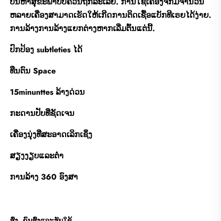
ບັນຫາສຸຂະພາບບໍ່ຄວນຖືກລະເລີຍ. ການໃຊ້ເຄື່ອງຈັກມີຈໍານວນ
ຫລາຍເຄື່ອງສາມາດເຮັດໃຫ້ເກີດການຕິດເຊື້ອແບັກທີເຣຍໄດ້ງ່າຍ.
ການລ້າງການລ້າງແຍກຕ່າງຫາກເລີ່ມຕົ້ນແຕ່ນີ້.
ປົກປ້ອງ subtleties ໄດ້
ທືນຕົນ Space
15minunttes ລ້າງດ່ວນ
ກະດານປັບທີ່ຊັດເຈນ
ເຄື່ອງນຸ່ງທີ່ສະອາດເລິກເຊິ່ງ
ສຽງງຽບແລະຕ່ໍາ
ການລ້າງ 360 ອົງສາ
ສົ່ງ, ຂົນສົ່ງແລະຮັບໃຊ້