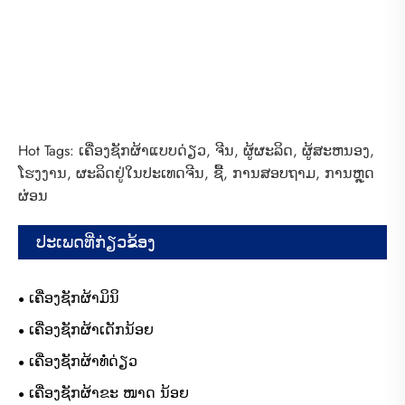
Hot Tags: ເຄື່ອງຊັກຜ້າແບບດ່ຽວ, ຈີນ, ຜູ້ຜະລິດ, ຜູ້ສະຫນອງ,
ໂຮງງານ, ຜະລິດຢູ່ໃນປະເທດຈີນ, ຊື້, ການສອບຖາມ, ການຫຼຸດ
ຜ່ອນ
ປະເພດທີ່ກ່ຽວຂ້ອງ
ເຄື່ອງຊັກຜ້າມິນິ
ເຄື່ອງຊັກຜ້າເດັກນ້ອຍ
ເຄື່ອງຊັກຜ້າທໍ່ດ່ຽວ
ເຄື່ອງຊັກຜ້າຂະ ໜາດ ນ້ອຍ