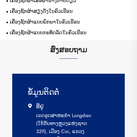
ເຄື່ອງຊັກຜ້າເສື້ອຜ້າຮ່າງກາຍດຽວ
ເຄື່ອງຊັກຜ້າສຽງດັງໃນຄົວເຮືອນ
ເຄື່ອງຊັກຜ້າແບບພົກພາໃນຄົວເຮືອນ
ເຄື່ອງຊັກຜ້າແບບກະທັດລັດໃນຄົວເຮືອນ
ສົ່ງສອບຖາມ
ຂໍ້​ມູນ​ຕິດ​ຕໍ່
ທີ່ຢູ່

ເຂດ​ອຸດ​ສາ​ຫະ​ກຳ Longshan
(ໃກ້​ກັບ​ທາງ​ຫຼວງ​ແຫ່ງ​ຊາດ
329), ເມືອງ Cixi, ແຂວງ