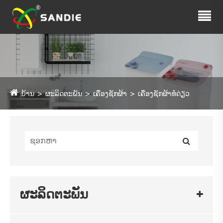
ບ້ານ
ຜະລິດຕະພັນ
ເຄື່ອງຊັກຜ້າ
ເຄື່ອງຊັກຜ້າທໍ່ດ່ຽວ
ຜະລິດຕະພັນ