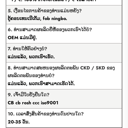
5. ເງື່ອນໄຂການຄ້າຂອງທ່ານແມ່ນຫຍັງ?
ຕູ້ຄອນເທນເນີເຕັມ, fob ningbo.
6. ທ່ານສາມາດຜະລິດຍີ່ຫໍ້ຂອງພວກເຮົາໄດ້ບໍ?
OEM ແມ່ນມີຢູ່.
7. ທ່ານໃຫ້ຕົວຢ່າງບໍ?
ແມ່ນແລ້ວ, ພວກເຮົາເຮັດ.
8. ທ່ານສາມາດສະຫນອງຜະລິດຕະພັນ CKD / SKD ຂອງ
ຜະລິດຕະພັນຂອງທ່ານບໍ?
ແມ່ນແລ້ວ, ພວກເຮົາສາມາດເຮັດໄດ້.
9. ເຈົ້າມີໃບຢັ້ງຢືນໃດ?
CB cb rosh ccc iso9001
10. ເວລາສົ່ງສິນຄ້າຂອງທ່ານດົນປານໃດ?
20-35 ວັນ.