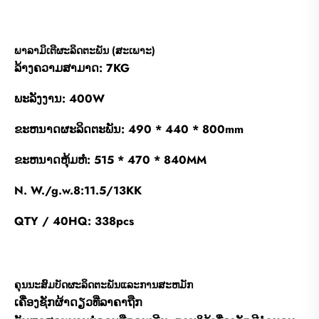
ພາລາມິເຕີຜະລິດຕະພັນ (ສະເພາະ)
ລ້າງຄວາມສາມາດ: 7KG
ພະລັງງານ: 400W
ຂະຫນາດຜະລິດຕະພັນ: 490 * 440 * 800mm
ຂະຫນາດຫຸ້ມຫໍ່: 515 * 470 * 840MM
N. W./g.w.8:11.5/13KK
QTY / 40HQ: 338pcs
ຄຸນນະສົມບັດຜະລິດຕະພັນແລະການສະຫມັກ
ເຄື່ອງຊັກຜ້າດຽວທີ່ລາຄາຖືກ