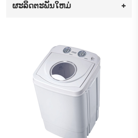
ຜະລິດຕະພັນໃຫມ່