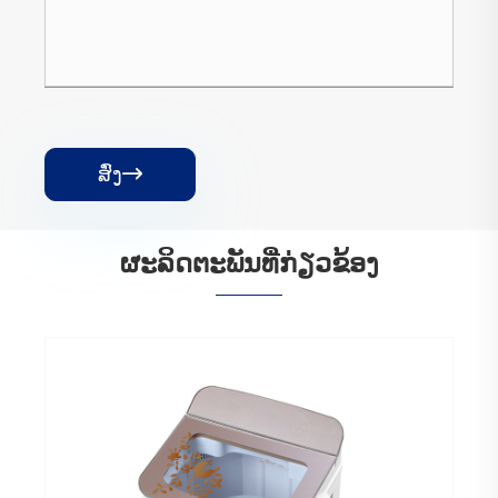
ສົ່ງ

ຜະ​ລິດ​ຕະ​ພັນ​ທີ່​ກ່ຽວ​ຂ້ອງ
ເຄື່ອງຊັກຜ້າບ້ານດຽວ
ເບິ່ງເພີ່ມເຕີມ >>