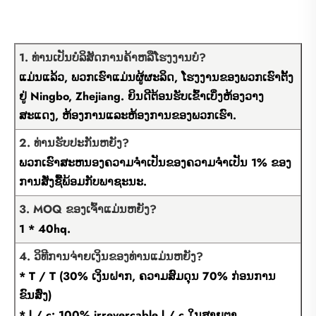
1. ທ່ານເປັນບໍລິສັດການຄ້າຫລືໂຮງງານບໍ?
ແມ່ນແລ້ວ, ພວກເຮົາແມ່ນຜູ້ຜະລິດ, ໂຮງງານຂອງພວກເຮົາຕັ້ງ
ຢູ່ Ningbo, Zhejiang. ຍິນດີຕ້ອນຮັບເຂົ້າເບິ່ງຫ້ອງວາງ
ສະແດງ, ຫ້ອງການແລະຫ້ອງການຂອງພວກເຮົາ.
2. ທ່ານຮັບປະກັນຫຍັງ?
ພວກເຮົາສະຫນອງຄວາມຈໍາເປັນຂອງຄວາມຈໍາເປັນ 1% ຂອງ
ການສັ່ງຊື້ພ້ອມກັບພາຊະນະ.
3. MOQ ຂອງເຈົ້າແມ່ນຫຍັງ?
1 * 40hq.
4. ວິທີການຈ່າຍເງິນຂອງທ່ານແມ່ນຫຍັງ?
* T / T (30% ເງິນຝາກ, ຄວາມສົມດຸນ 70% ກ່ອນການ
ຂົນສົ່ງ)
* l / c: 100% irrevercable l / c ໃນສາຍຕາ