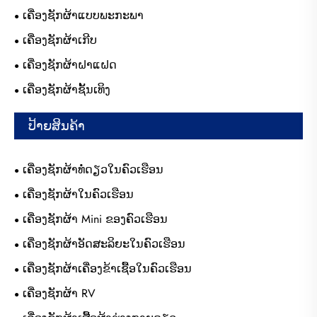
ເຄື່ອງຊັກຜ້າແບບພະກະພາ
ເຄື່ອງຊັກຜ້າເກີບ
ເຄື່ອງຊັກຜ້າຝາແຝດ
ເຄື່ອງຊັກຜ້າຊັ້ນເທິງ
ປ້າຍສິນຄ້າ
ເຄື່ອງຊັກຜ້າທໍ່ດຽວໃນຄົວເຮືອນ
ເຄື່ອງຊັກຜ້າໃນຄົວເຮືອນ
ເຄື່ອງຊັກຜ້າ Mini ຂອງຄົວເຮືອນ
ເຄື່ອງຊັກຜ້າອັດສະລິຍະໃນຄົວເຮືອນ
ເຄື່ອງຊັກຜ້າເຄື່ອງຂ້າເຊື້ອໃນຄົວເຮືອນ
ເຄື່ອງຊັກຜ້າ RV