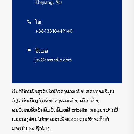
Zhejiang, ຈີນ
ໂທ

+86-13818449140
ອີເມລ

jzx@cnsandie.com
ຍິນດີຕ້ອນຮັບສູ່ເວັບໄຊທ໌້ຂອງພວກເຮົາ! ສອບຖາມຂໍ້ມູນ
ກ່ຽວກັບເຄື່ອງຊັກຜ້າຂອງພວກເຮົາ, ເຄື່ອງເປົ່າ,
ຜະລິດຕະພັນພັດລົມພັດລົມຫລື pricelist, ກະລຸນາຝາກອີ
ເມວຂອງທ່ານໄປຫາພວກເຮົາແລະພວກເຮົາຈະຕິດຕໍ່
ພາຍໃນ 24 ຊົ່ວໂມງ.