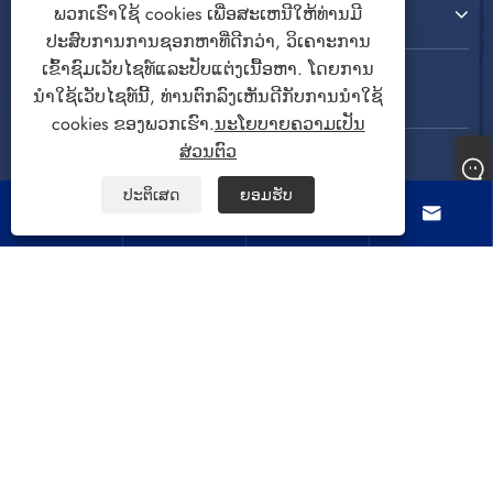
ຕິດ​ຕໍ່​ພວກ​ເຮົາ
ພວກເຮົາໃຊ້ cookies ເພື່ອສະເຫນີໃຫ້ທ່ານມີ
ປະສົບການການຊອກຫາທີ່ດີກວ່າ, ວິເຄາະການ
ເຂົ້າຊົມເວັບໄຊທ໌ແລະປັບແຕ່ງເນື້ອຫາ. ໂດຍການ
ຕິດ​ຕາມ​ພວກ​ເຮົາ
ນໍາໃຊ້ເວັບໄຊທ໌ນີ້, ທ່ານຕົກລົງເຫັນດີກັບການນໍາໃຊ້
cookies ຂອງພວກເຮົາ.
ນະໂຍບາຍຄວາມເປັນ
ສ່ວນຕົວ
ປະຕິເສດ
ຍອມຮັບ




ສະຫງວນລິຂະສິດ © 2022 CIXI SANDIE ELECTRICAL
APPLIANCE CO.,LTD. ເຄື່ອງຊັກຜ້າ, ເຄື່ອງອົບແຫ້ງ,
ພັດລົມລະບາຍອາກາດ ສະຫງວນສິດທັງໝົດ.