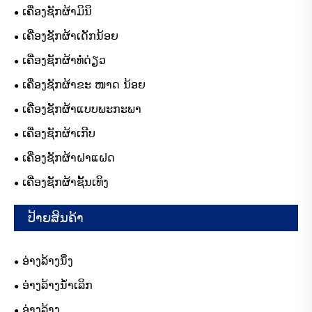
ເຄື່ອງຊັກຜ້າມິນິ
ເຄື່ອງຊັກຜ້າເດັກນ້ອຍ
ເຄື່ອງຊັກຜ້າທໍ່ດ່ຽວ
ເຄື່ອງຊັກຜ້າຂະ ໜາດ ນ້ອຍ
ເຄື່ອງຊັກຜ້າແບບພະກະພາ
ເຄື່ອງຊັກຜ້າເກີບ
ເຄື່ອງຊັກຜ້າຝາແຝດ
ເຄື່ອງຊັກຜ້າຊັ້ນເທິງ
ປ້າຍສິນຄ້າ
ອ່າງລ້າງນຶ່ງ
ອ່າງລ້າງນ້ໍາເລິກ
ອ່າງລ້າງ