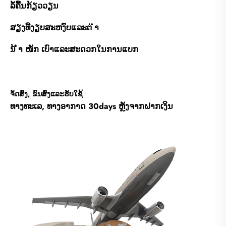
ລໍ້ຄື້ນກ້ຽວວຽນ
ສຽງທີ່ງຽບສະຫງົບແລະຕ່ ຳ
ນ້ ຳ ໜັກ ເບົາແລະສະດວກໃນການແບກ
ຈັດສົ່ງ, ຂົນສົ່ງແລະຮັບໃຊ້
ທາງທະເລ, ທາງອາກາດ 30days ຫຼັງຈາກຝາກເງິນ