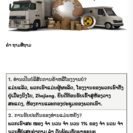
ຄຳ ຖາມທີ່ຖາມ
1. ທ່ານເປັນບໍລິສັດການຄ້າຫລືໂຮງງານບໍ?
ແມ່ນແລ້ວ, ພວກເຮົາແມ່ນຜູ້ຜະລິດ, ໂຮງງານຂອງພວກເຮົາຕັ້ງ
ຢູ່ເມືອງນິງໂບ, Zhejiang. ຍິນດີຕ້ອນຮັບເຂົ້າສູ່ຫ້ອງວາງ
ສະແດງ, ຫ້ອງການແລະກອງປະຊຸມຂອງພວກເຮົາ.
2. ການຮັບປະກັນຂອງທ່ານແມ່ນຫຍັງ?
ພວກເຮົາສະ ໜອງ ຈຳ ນວນ ຈຳ ນວນ 1% ຂອງ ຈຳ ນວນ ຈຳ
ນວນທີ່ບໍ່ເສຍຄ່າຕາມ ລຳ ດັບພ້ອມກັບພາຊະນະ