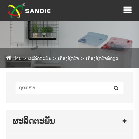
ບ້ານ
ຜະລິດຕະພັນ
ເຄື່ອງຊັກຜ້າ
ເຄື່ອງຊັກຜ້າທໍ່ດ່ຽວ
ຜະລິດຕະພັນ