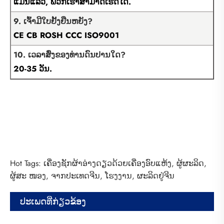
ແມ່ນແລ້ວ, ພວກເຮົາສາມາດເຮັດໄດ້.
9. ເຈົ້າມີໃບຢັ້ງຢືນຫຍັງ?
CE CB ROSH CCC ISO9001
10. ເວລາສົ່ງຂອງທ່ານດົນປານໃດ?
20-35 ວັນ.
Hot Tags: ເຄື່ອງຊັກຜ້າອ່າງດຽວດ້ວຍເຄື່ອງອົບແຫ້ງ, ຜູ້ຜະລິດ,
ຜູ້ສະ ໜອງ, ຈາກປະເທດຈີນ, ໂຮງງານ, ຜະລິດຢູ່ຈີນ
ປະເພດທີ່ກ່ຽວຂ້ອງ