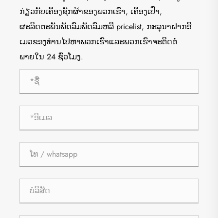
ກ່ຽວກັບເຄື່ອງຊັກຜ້າຂອງພວກເຮົາ, ເຄື່ອງເປົ່າ,
ຜະລິດຕະພັນພັດລົມພັດລົມຫລື pricelist, ກະລຸນາຝາກອີ
ເມວຂອງທ່ານໄປຫາພວກເຮົາແລະພວກເຮົາຈະຕິດຕໍ່
ພາຍໃນ 24 ຊົ່ວໂມງ.