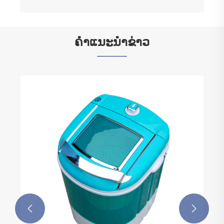
ຄໍາແນະນໍາຂ່າວ

