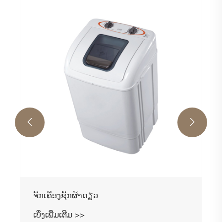


ຈັກເຄື່ອງຊັກຜ້າດຽວ
ເບິ່ງເພີ່ມເຕີມ >>