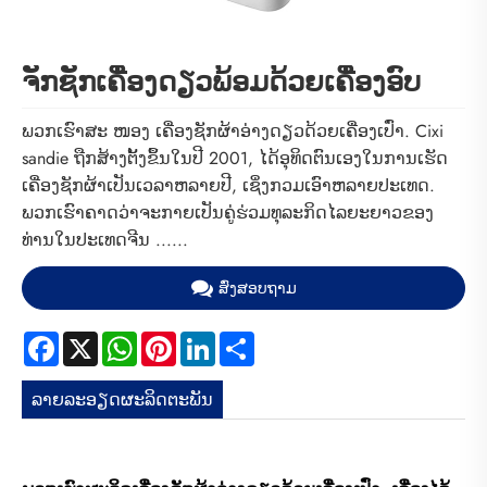
ຈັກຊັກເຄື່ອງດຽວພ້ອມດ້ວຍເຄື່ອງອົບ
ພວກເຮົາສະ ໜອງ ເຄື່ອງຊັກຜ້າອ່າງດຽວດ້ວຍເຄື່ອງເປົ່າ. Cixi
sandie ຖືກສ້າງຕັ້ງຂຶ້ນໃນປີ 2001, ໄດ້ອຸທິດຕົນເອງໃນການເຮັດ
ເຄື່ອງຊັກຜ້າເປັນເວລາຫລາຍປີ, ເຊິ່ງກວມເອົາຫລາຍປະເທດ.
ພວກເຮົາຄາດວ່າຈະກາຍເປັນຄູ່ຮ່ວມທຸລະກິດໄລຍະຍາວຂອງ
ທ່ານໃນປະເທດຈີນ ......
ສົ່ງສອບຖາມ
Facebook
X
WhatsApp
Pinterest
LinkedIn
Share
ລາຍ​ລະ​ອຽດ​ຜະ​ລິດ​ຕະ​ພັນ