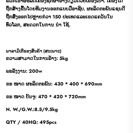
ພວກເຮົາຜະລິດເຄື່ອງຊັກຜ້າອ່າງດຽວດ້ວຍເຄື່ອງເປົ່າ. ເຄື່ອງໄດ້
ຖືກສ້າງຂື້ນໂດຍທີມງານອອກແບບມືອາຊີບ. ຜະລິດຕະພັນແຊນດີ
ຖືກສົ່ງອອກໄປຫຼາຍກ່ວາ 150 ປະເທດແລະເຂດແຄວ້ນໃນ
ທົ່ວໂລກ, ສະດວກໃນການ ນຳ ໃຊ້.
ພາລາມິເຕີຂອງສິນຄ້າ (ສະເພາະ)
ຄວາມສາມາດໃນການລ້າງ: 5kg
ພະລັງງານ: 200w
ຂະ ໜາດ ຜະລິດຕະພັນ: 430 * 400 * 690mm
ຂະ ໜາດ ບັນຈຸ: 470 * 420 * 720mm
N. W./G.W.:8.5/9.5kg
QTY / 40HQ: 495pcs