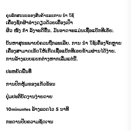
ຄຸນລັກສະນະຂອງສິນຄ້າແລະການ ນຳ ໃຊ້
ເຄື່ອງຊັກຜ້າອ່າງດຽວດ້ວຍເຄື່ອງເປົ່າ
ຜິວ ໜັງ ກຳ ລັງຈະດີຂື້ນ. ມັນອາດຈະແມ່ນເຊື້ອແບັກທີເຣັຍ.
ບັນຫາສຸຂະພາບບໍ່ຄວນຖືກລະເລີຍ. ການ ນຳ ໃຊ້ເຄື່ອງຈັກຫຼາຍ
ເຄື່ອງສາມາດເຮັດໃຫ້ເກີດເຊື້ອແບັກທີເຣຍຂ້າມຜ່ານໄດ້ງ່າຍ.
ການລ້າງແບບແຍກຕ່າງຫາກເລີ່ມແຕ່ນີ້.
ປະຫຍັດພື້ນທີ່
ການປົກຫຸ້ມຂອງແກ້ວຮ້ອນ
ປຸ່ມປະຕິບັດງານງ່າຍດາຍ
10minuntes ລ້າງລວດໄວ 5 ນາທີ
ກະດານປັບຄວາມຊັດເຈນ