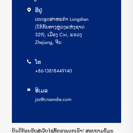
ທີ່ຢູ່

ເຂດ​ອຸດ​ສາ​ຫະ​ກຳ Longshan
(ໃກ້​ກັບ​ທາງ​ຫຼວງ​ແຫ່ງ​ຊາດ
329), ເມືອງ Cixi, ແຂວງ
Zhejiang, ຈີນ
ໂທ

+86-13818449140
ອີເມລ

jzx@cnsandie.com
ຍິນດີຕ້ອນຮັບສູ່ເວັບໄຊທ໌້ຂອງພວກເຮົາ! ສອບຖາມຂໍ້ມູນ