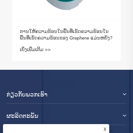
ການໃຫ້ຄວາມຮ້ອນໃນພື້ນທີ່ເຮັດຄວາມຮ້ອນໃນ
ພື້ນທີ່ເຮັດຄວາມຮ້ອນຂອງ Graphene ແມ່ນຫຍັງ?
ເບິ່ງເພີ່ມເຕີມ >>
ກ່ຽວ​ກັບ​ພວກ​ເຮົາ
ຜະລິດຕະພັນ
X