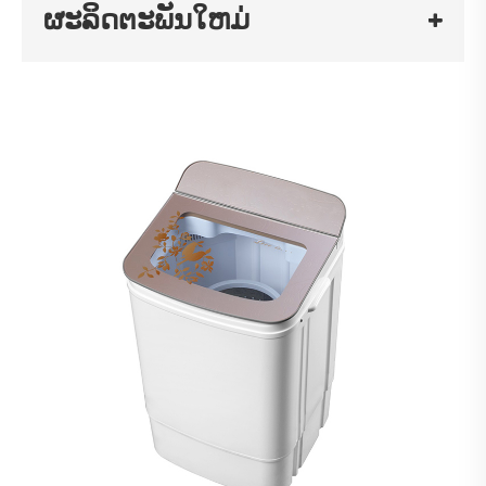
ຜະລິດຕະພັນໃຫມ່