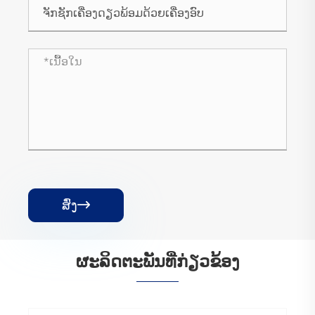
ສົ່ງ

ຜະ​ລິດ​ຕະ​ພັນ​ທີ່​ກ່ຽວ​ຂ້ອງ