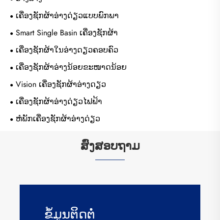
ເຄື່ອງຊັກຜ້າອ່າງດ່ຽວແບບພົກພາ
Smart Single Basin ເຄື່ອງຊັກຜ້າ
ເຄື່ອງຊັກຜ້າໃນອ່າງດຽວຄອບຄົວ
ເຄື່ອງຊັກຜ້າອ່າງນ້ອຍຂະໜາດນ້ອຍ
Vision ເຄື່ອງຊັກຜ້າອ່າງດຽວ
ເຄື່ອງຊັກຜ້າອ່າງດ່ຽວໄຟຟ້າ
ຫໍພັກເຄື່ອງຊັກຜ້າອ່າງດ່ຽວ
ສົ່ງສອບຖາມ
ຂໍ້​ມູນ​ຕິດ​ຕໍ່