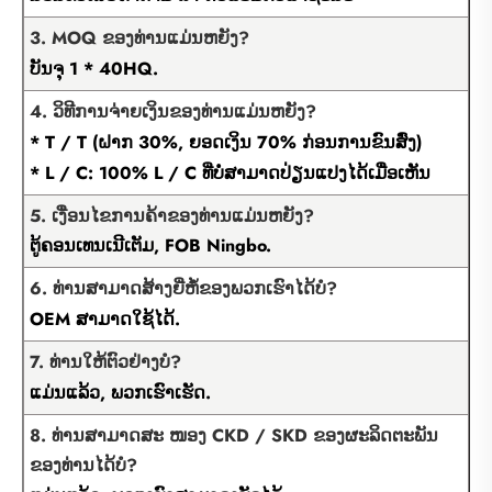
3. MOQ ຂອງທ່ານແມ່ນຫຍັງ?
ບັນຈຸ 1 * 40HQ.
4. ວິທີການຈ່າຍເງິນຂອງທ່ານແມ່ນຫຍັງ?
* T / T (ຝາກ 30%, ຍອດເງິນ 70% ກ່ອນການຂົນສົ່ງ)
* L / C: 100% L / C ທີ່ບໍ່ສາມາດປ່ຽນແປງໄດ້ເມື່ອເຫັນ
5. ເງື່ອນໄຂການຄ້າຂອງທ່ານແມ່ນຫຍັງ?
ຕູ້ຄອນເທນເນີເຕັມ, FOB Ningbo.
6. ທ່ານສາມາດສ້າງຍີ່ຫໍ້ຂອງພວກເຮົາໄດ້ບໍ?
OEM ສາມາດໃຊ້ໄດ້.
7. ທ່ານໃຫ້ຕົວຢ່າງບໍ?
ແມ່ນແລ້ວ, ພວກເຮົາເຮັດ.
8. ທ່ານສາມາດສະ ໜອງ CKD / SKD ຂອງຜະລິດຕະພັນ
ຂອງທ່ານໄດ້ບໍ?