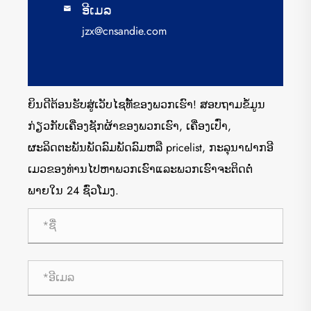
ອີເມລ

jzx@cnsandie.com
ຍິນດີຕ້ອນຮັບສູ່ເວັບໄຊທ໌້ຂອງພວກເຮົາ! ສອບຖາມຂໍ້ມູນ
ກ່ຽວກັບເຄື່ອງຊັກຜ້າຂອງພວກເຮົາ, ເຄື່ອງເປົ່າ,
ຜະລິດຕະພັນພັດລົມພັດລົມຫລື pricelist, ກະລຸນາຝາກອີ
ເມວຂອງທ່ານໄປຫາພວກເຮົາແລະພວກເຮົາຈະຕິດຕໍ່
ພາຍໃນ 24 ຊົ່ວໂມງ.