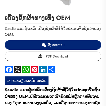
ເຄື່ອງຊັກຜ້າທາງເທີງ OEM
Sandie ແມ່ນຜູ້ຜະລິດເຄື່ອງຊັກຜ້າທີ່ໃຊ້ໃນປະເທດຈີນຊັ້ນນໍາຂອງ
OEM.
ສົ່ງສອບຖາມ
PDF DownLoad
Facebook
X
WhatsApp
Pinterest
LinkedIn
Share
ລາຍ​ລະ​ອຽດ​ຜະ​ລິດ​ຕະ​ພັນ
Sandie ແມ່ນຜູ້ຜະລິດເຄື່ອງຊັກຜ້າທີ່ໃຊ້ໃນປະເທດຈີນຊັ້ນ
ນໍາຂອງ OEM.
ບໍລິສັດຂອງພວກເຮົາຍຶດຫມັ້ນຫຼັກການພື້ນຖານ
ຂອງ "ຄຸນນະພາບຂອງທຸລະກິດ, ແລະມີຄຸນນະພາບຂອງການຊັກ