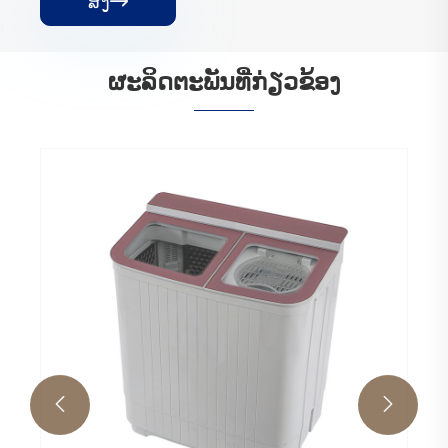
ສົ່ງ

ຜະ​ລິດ​ຕະ​ພັນ​ທີ່​ກ່ຽວ​ຂ້ອງ

