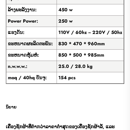
ລ້າງພະລັງງານ:
450 w
Power Power:
250 w
ແຮງດັນ:
110V / 60hz ~ 220V / 50hz
ຂະຫນາດຜະລິດຕະພັນ:
830 * 470 * 960mm
ຂະຫນາດຫຸ້ມຫໍ່:
850 * 500 * 985mm
n.w.w.w.:
25.0 / 28.0 kg
moq / 40hq ບັນຈຸ:
154 pcs
ນິຍາຍ
ເຄື່ອງຊັກຜ້າທີ່ຕໍ່າກວ່າລາຄາຕໍ່າສຸດຂອງເຄື່ອງຊັກຜ້າລໍ້, ແລະ