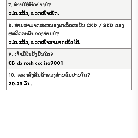
7. ທ່ານໃຫ້ຕົວຢ່າງບໍ?
ແມ່ນແລ້ວ, ພວກເຮົາເຮັດ.
8. ທ່ານສາມາດສະຫນອງຜະລິດຕະພັນ CKD / SKD ຂອງ
ຜະລິດຕະພັນຂອງທ່ານບໍ?
ແມ່ນແລ້ວ, ພວກເຮົາສາມາດເຮັດໄດ້.
9. ເຈົ້າມີໃບຢັ້ງຢືນໃດ?
CB cb rosh ccc iso9001
10. ເວລາສົ່ງສິນຄ້າຂອງທ່ານດົນປານໃດ?
20-35 ວັນ.