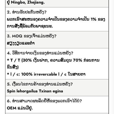
ຢູ່ Ningbo, Zhejiang.
2. ທ່ານຮັບປະກັນຫຍັງ?
ພວກເຮົາສະຫນອງຄວາມຈໍາເປັນຂອງຄວາມຈໍາເປັນ 1% ຂອງ
ການສັ່ງຊື້ພ້ອມກັບພາຊະນະ.
3. MOQ ຂອງເຈົ້າແມ່ນຫຍັງ?
ສຽງງຽບແລະຕ່ໍາ
4. ວິທີການຈ່າຍເງິນຂອງທ່ານແມ່ນຫຍັງ?
* T / T (30% ເງິນຝາກ, ຄວາມສົມດຸນ 70% ກ່ອນການ
ຂົນສົ່ງ)
* l / c: 100% irrevercable l / c ໃນສາຍຕາ
5. ເງື່ອນໄຂການຄ້າຂອງທ່ານແມ່ນຫຍັງ?
Spin lehorgailua Txinan egina
6. ທ່ານສາມາດຜະລິດຍີ່ຫໍ້ຂອງພວກເຮົາໄດ້ບໍ?
OEM ແມ່ນມີຢູ່.