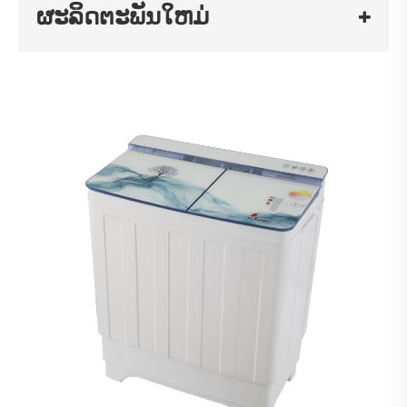
ຜະລິດຕະພັນໃຫມ່