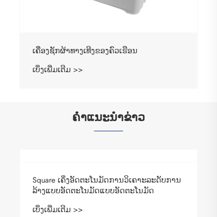
ເຄື່ອງຊັກຜ້າທາງເທີງຂອງຄົວເຮືອນ
ເບິ່ງເພີ່ມເຕີມ >>
ຄໍາແນະນໍາຂ່າວ
Square ເຄິ່ງອັດຕະໂນມັດການວິເຄາະລະດັບການ
ລ້າງແບບອັດຕະໂນມັດແບບອັດຕະໂນມັດ
ເບິ່ງເພີ່ມເຕີມ >>