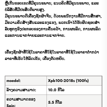
ຫຼືເກີນຂອບເຂດທີ່ມີຄຸນນະພາບ, ແນວຄິດທີ່ມີຄຸນນະພາບ, ແລະ
ບໍລິສັດທີ່ມີປະສິດຕິພາບສູງ.
ມີຄຸນນະພາບດີເຄື່ອງຊັກຜ້າຈີນ, ດ້ວຍພະນັກງານທີ່ມີການສຶກສາ,
ມີຄວາມຄິດສ້າງສັນແລະແຂງແຮງ, ພວກເຮົາໄດ້ຮັບຜິດຊອບສໍາ
ລັບທຸກໆອົງປະກອບຂອງການຄົ້ນຄວ້າ, ການຜະລິດ, ການຜະລິດ
ແລະການແຈກຈ່າຍແລະການແຈກຈ່າຍ.
ເຄື່ອງຊັກຜ້າທີ່ໃຊ້ໃນລາຄາທີ່ໃຊ້ໃນລາຄາທີ່ໃຊ້ໃນລາຄາຕ່ໍາກວ່າ
ລາຄາທີ່ເຮັດໃຫ້ລົດເຂັນ, ເຄື່ອງຕັດຫຍິບ.
moedel:
Xpb100-2018s (100fs)
ລ້າງຄວາມສາມາດ:
10.0 ກິໂລ
ຄວາມສາມາດຂອງ
5.5 ກິໂລ
Spin: