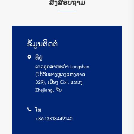
ສົ່ງສອບຖາມ
ຂໍ້​ມູນ​ຕິດ​ຕໍ່
ທີ່ຢູ່

ເຂດ​ອຸດ​ສາ​ຫະ​ກຳ Longshan
(ໃກ້​ກັບ​ທາງ​ຫຼວງ​ແຫ່ງ​ຊາດ
329), ເມືອງ Cixi, ແຂວງ
Zhejiang, ຈີນ
ໂທ

+86-13818449140