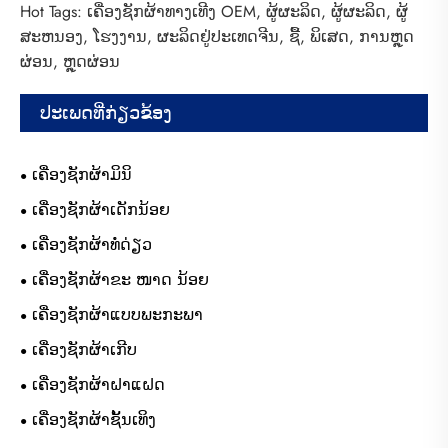
Hot Tags: ເຄື່ອງຊັກຜ້າທາງເທີງ OEM, ຜູ້ຜະລິດ, ຜູ້ຜະລິດ, ຜູ້
ສະຫນອງ, ໂຮງງານ, ຜະລິດຢູ່ປະເທດຈີນ, ຊື້, ພິເສດ, ການຫຼຸດ
ຜ່ອນ, ຫຼຸດຜ່ອນ
ປະເພດທີ່ກ່ຽວຂ້ອງ
ເຄື່ອງຊັກຜ້າມິນິ
ເຄື່ອງຊັກຜ້າເດັກນ້ອຍ
ເຄື່ອງຊັກຜ້າທໍ່ດ່ຽວ
ເຄື່ອງຊັກຜ້າຂະ ໜາດ ນ້ອຍ
ເຄື່ອງຊັກຜ້າແບບພະກະພາ
ເຄື່ອງຊັກຜ້າເກີບ
ເຄື່ອງຊັກຜ້າຝາແຝດ
ເຄື່ອງຊັກຜ້າຊັ້ນເທິງ