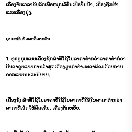
ເຄື່ອງຈັບເວລາຂັບລົດເພື່ອຫມູນລໍ້ຄື້ນເພື່ອປັ່ນນໍ້າ, ເຄື່ອງຊັກຜ້າ
ແລະເຄື່ອງນຸ່ງ.
ຄຸນນະສົມບັດຜະລິດຕະພັນ
1. ທຸກໆຮູບແບບເຄື່ອງຊັກຜ້າທີ່ໃຊ້ໃນລາຄາຕ່ໍາກວ່າລາຄາຕໍ່າກ່ວາ
ບັນດາຮູບແບບການລ້າສຸດເດື່ອງມູນຄ່າທໍາມະດາພ້ອມດ້ວຍການ
ອອກແບບນະວະນິຍາຍ.
ເຄື່ອງຊັກຜ້າທີ່ໃຊ້ໃນລາຄາທີ່ໃຊ້ໃນລາຄາທີ່ໃຊ້ໃນລາຄາຕ່ໍາກວ່າ
ລາຄາທີ່ເຮັດໃຫ້ລົດເຂັນ, ເຄື່ອງຕັດຫຍິບ.