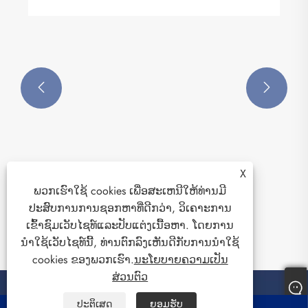


X
ພວກເຮົາໃຊ້ cookies ເພື່ອສະເຫນີໃຫ້ທ່ານມີ
ປະສົບການການຊອກຫາທີ່ດີກວ່າ, ວິເຄາະການ
ເຂົ້າຊົມເວັບໄຊທ໌ແລະປັບແຕ່ງເນື້ອຫາ. ໂດຍການ
ນໍາໃຊ້ເວັບໄຊທ໌ນີ້, ທ່ານຕົກລົງເຫັນດີກັບການນໍາໃຊ້
cookies ຂອງພວກເຮົາ.
ນະໂຍບາຍຄວາມເປັນ
ສ່ວນຕົວ
ປະຕິເສດ
ຍອມຮັບ