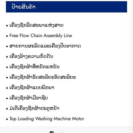
ປ້າຍສິນຄ້າ
ເຄື່ອງຊັກລີດສະພາແຫ່ງສາຍ
Free Flow Chain Assembly Line
ສາຍການຜະລິດແລະເຄື່ອງປັບອາກາດ
ເຄື່ອງລ້າງຄວາມກົດດັນ
ເຄື່ອງຊັກຜ້າທີ່ຫນັກແຫນ້ນ
ເຄື່ອງຊັກຜ້າອັດສະລິຍະອັດສະລິຍະ
ເຄື່ອງຊັກຜ້າແບບພົກພາ
ເຄື່ອງຊັກຜ້າມືອາຊີບ
ມໍເຕີເຄື່ອງຊັກຜ້າປະຕູຫນ້າ
Top Loading Washing Machine Motor