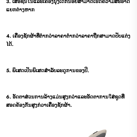
3. ເສື້ອຊັ້ນໃນແລະເຄື່ອງນຸ່ງເດັກນ້ອຍສາມາດເຮັດຄວາມສະອາດ
ແຍກຕ່າງຫາກ
4. ເຄື່ອງຊັກຜ້າທີ່ຕ່ໍາກວ່າລາຄາຕໍ່າກວ່າລາຄາຖືກສາມາດປັບແຕ່ງ
ໄດ້.
5. ພິເສດເປັນພິເສດສໍາລັບລະດູການຂອງປີ.
6. ອັດຕາສ່ວນການລ້າງແມ່ນສູງກວ່າແລະອັດຕາການໃສ່ຊຸດທີ່
ສອດຄ້ອງກັນສູງກ່ວາເຄື່ອງຊັກຜ້າ.