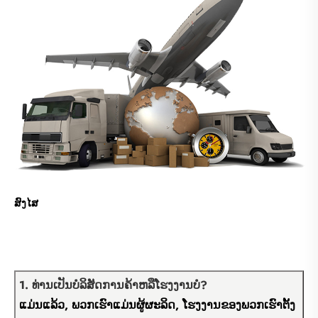
ສົງໄສ
1. ທ່ານເປັນບໍລິສັດການຄ້າຫລືໂຮງງານບໍ?
ແມ່ນແລ້ວ, ພວກເຮົາແມ່ນຜູ້ຜະລິດ, ໂຮງງານຂອງພວກເຮົາຕັ້ງ