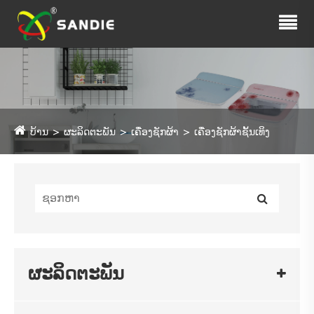
ບ້ານ
ຜະລິດຕະພັນ
ເຄື່ອງຊັກຜ້າ
ເຄື່ອງຊັກຜ້າຊັ້ນເທິງ
ຜະລິດຕະພັນ