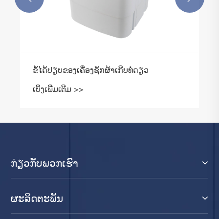
ຂໍ້ໄດ້ປຽບຂອງເຄື່ອງຊັກຜ້າເກີບທໍ່ດຽວ
ເບິ່ງເພີ່ມເຕີມ >>
ກ່ຽວ​ກັບ​ພວກ​ເຮົາ
ຜະລິດຕະພັນ