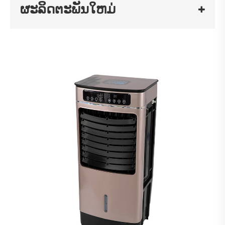
ຜະລິດຕະພັນໃຫມ່