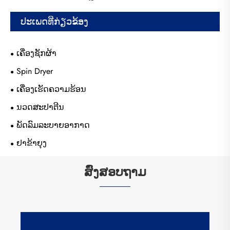
ປະເພດທີ່ກ່ຽວຂ້ອງ
ເຄື່ອງຊັກຜ້າ
Spin Dryer
ເຄື່ອງເຮັດຄວາມຮ້ອນ
ນວດສະປາຕີນ
ພັດລົມລະບາຍອາກາດ
ຢາຂ້າຍຸງ
ສົ່ງສອບຖາມ