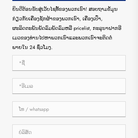
ຍິນດີຕ້ອນຮັບສູ່ເວັບໄຊທ໌້ຂອງພວກເຮົາ! ສອບຖາມຂໍ້ມູນ
ກ່ຽວກັບເຄື່ອງຊັກຜ້າຂອງພວກເຮົາ, ເຄື່ອງເປົ່າ,
ຜະລິດຕະພັນພັດລົມພັດລົມຫລື pricelist, ກະລຸນາຝາກອີ
ເມວຂອງທ່ານໄປຫາພວກເຮົາແລະພວກເຮົາຈະຕິດຕໍ່
ພາຍໃນ 24 ຊົ່ວໂມງ.