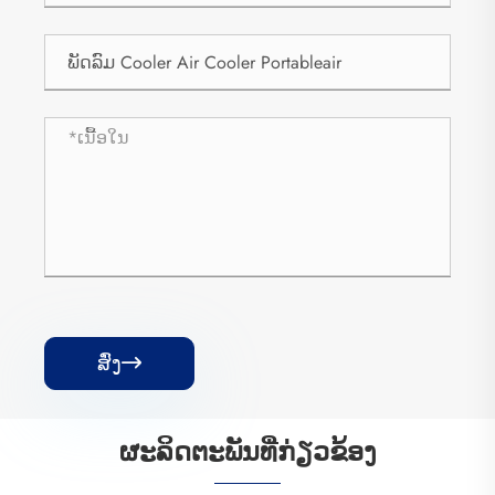
ສົ່ງ

ຜະ​ລິດ​ຕະ​ພັນ​ທີ່​ກ່ຽວ​ຂ້ອງ