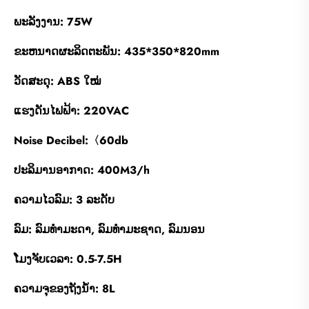
ພະລັງງານ: 75W
ຂະຫນາດຜະລິດຕະພັນ: 435*350*820mm
ວັດສະດຸ: ABS ໃໝ່
ແຮງດັນໄຟຟ້າ: 220VAC
Noise Decibel:〈60db
ປະລິມານອາກາດ: 400M3/h
ຄວາມໄວລົມ: 3 ລະດັບ
ລົມ: ລົມທໍາມະດາ, ລົມທໍາມະຊາດ, ລົມນອນ
ໂມງຈັບເວລາ: 0.5-7.5H
ຄວາມຈຸຂອງຖັງນ້ໍາ: 8L