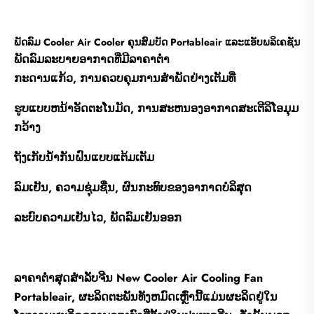
ພັດລົມ Cooler Air Cooler ຄຸນສົມບັດ Portableair ແລະແອັບພລິເຄຊັນ
ພັດລົມລະບາຍອາກາດທີ່ມີລາຄາຕໍ່າ
ກະດານແກ້ວ, ການຄວບຄຸມການສໍາພັດຢ່າງເຕັມທີ່
ຮູບແບບຫນ້າອັດຕະໂນມັດ, ການສະຫນອງອາກາດສະເຕີລິໂອມຸມ
ກວ້າງ
ຖັງເກັບນ້ຳກັນຝົນແບບແຕ້ມເຕັມ
ລົມເຢັນ, ຄວາມຊຸ່ມຊື່ນ, ຜົນກະທົບຂອງອາກາດບໍລິສຸດ
ລະບົບຄວາມເຢັນໄວ, ພັດລົມເຢັນອອກ
ລາຄາຕໍ່າສຸດສໍາລັບຈີນ New Cooler Air Cooling Fan
Portableair, ຜະລິດຕະພັນທັງຫມົດເຫຼົ່ານີ້ແມ່ນຜະລິດຢູ່ໃນ