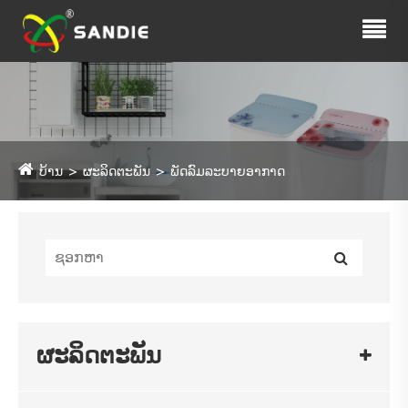
ບ້ານ
ຜະລິດຕະພັນ
ພັດລົມລະບາຍອາກາດ
ຜະລິດຕະພັນ