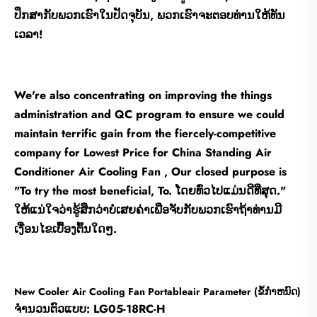
ປຶກສາກັບພວກເຮົາໃນປັດຈຸບັນ, ພວກເຮົາຈະຕອບທ່ານໃຫ້ທັນ
ເວລາ!
We're also concentrating on improving the things
administration and QC program to ensure we could
maintain terrific gain from the fiercely-competitive
company for Lowest Price for China Standing Air
Conditioner Air Cooling Fan , Our closed purpose is
"To try the most beneficial, To. ໂດຍທົ່ວໄປແມ່ນດີທີ່ສຸດ."
ໃຫ້ແນ່ໃຈວ່າຮູ້ສຶກວ່າບໍ່ເສຍຄ່າເພື່ອຈັບກັບພວກເຮົາຖ້າທ່ານມີ
ເງື່ອນໄຂເບື້ອງຕົ້ນໃດໆ.
New Cooler Air Cooling Fan Portableair Parameter (ຂໍ້ກໍາຫນົດ)
ຈໍານວນຕົວແບບ: LG05-18RC-H