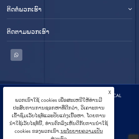
ຕິດ​ຕໍ່​ພວກ​ເຮົາ
ຕິດ​ຕາມ​ພວກ​ເຮົາ
X
ສະຫງວນລິຂະສິດ © 2022 CIXI SANDIE ELECTRICAL
ພວກເຮົາໃຊ້ cookies ເພື່ອສະເຫນີໃຫ້ທ່ານມີ
APPLIANCE CO.,LTD. ເຄື່ອງຊັກຜ້າ, ເຄື່ອງອົບແຫ້ງ,
ປະສົບການການຊອກຫາທີ່ດີກວ່າ, ວິເຄາະການ
ພັດລົມລະບາຍອາກາດ ສະຫງວນສິດທັງໝົດ.
ເຂົ້າຊົມເວັບໄຊທ໌ແລະປັບແຕ່ງເນື້ອຫາ. ໂດຍການ
ນໍາໃຊ້ເວັບໄຊທ໌ນີ້, ທ່ານຕົກລົງເຫັນດີກັບການນໍາໃຊ້
cookies ຂອງພວກເຮົາ.
ນະໂຍບາຍຄວາມເປັນ
ສ່ວນຕົວ