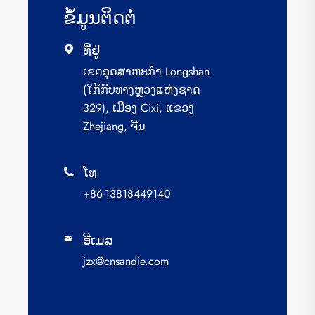
ຂໍ້​ມູນ​ຕິດ​ຕໍ່
ທີ່ຢູ່

ເຂດ​ອຸດ​ສາ​ຫະ​ກຳ Longshan
(ໃກ້​ກັບ​ທາງ​ຫຼວງ​ແຫ່ງ​ຊາດ
329), ເມືອງ Cixi, ແຂວງ
Zhejiang, ຈີນ
ໂທ

+86-13818449140
ອີເມລ

jzx@cnsandie.com