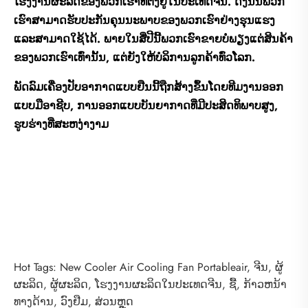
ໂຮງງານຜະລິດຂອງພວກເຮົາທີ່ຕັ້ງຢູ່ໃນປະເທດຈີນ. ດັ່ງນັ້ນພວກ
ເຮົາສາມາດຮັບປະກັນຄຸນນະພາບຂອງພວກເຮົາຢ່າງຮຸນແຮງ
ແລະສາມາດໃຊ້ໄດ້. ພາຍໃນສີ່ປີນີ້ພວກເຮົາຂາຍບໍ່ພຽງແຕ່ສິນຄ້າ
ຂອງພວກເຮົາເທົ່ານັ້ນ, ແຕ່ຍັງໃຫ້ບໍລິການລູກຄ້າທົ່ວໂລກ.
ພັດລົມເຄື່ອງປັບອາກາດແບບຢືນນີ້ຖືກສ້າງຂຶ້ນໂດຍທີມງານອອກ
ແບບມືອາຊີບ, ການອອກແບບບັນຍາກາດທີ່ມີປະສິດທິພາບສູງ,
ຮູບຮ່າງທີ່ສະຫງ່າງາມ
Hot Tags: New Cooler Air Cooling Fan Portableair, ຈີນ, ຜູ້
ຜະລິດ, ຜູ້ຜະລິດ, ໂຮງງານຜະລິດໃນປະເທດຈີນ, ຊື້, ກ້າວຫນ້າ
ທາງດ້ານ, ວົງຢືມ, ສ່ວນຫຼຸດ