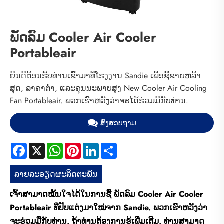
ພັດລົມ Cooler Air Cooler
Portableair
ຍິນດີຕ້ອນຮັບທ່ານເຂົ້າມາທີ່ໂຮງງານ Sandie ເພື່ອຊື້ຂາຍຫລ້າ
ສຸດ, ລາຄາຕໍ່າ, ແລະຄຸນນະພາບສູງ New Cooler Air Cooling
Fan Portableair. ພວກເຮົາຫວັງວ່າຈະໄດ້ຮ່ວມມືກັບທ່ານ.
ສົ່ງສອບຖາມ
Facebook
X
WhatsApp
Pinterest
LinkedIn
Share
ລາຍ​ລະ​ອຽດ​ຜະ​ລິດ​ຕະ​ພັນ
ເຈົ້າສາມາດໝັ້ນໃຈໄດ້ໃນການຊື້ ພັດລົມ Cooler Air Cooler
Portableair ທີ່ປັບແຕ່ງມາໃໝ່ຈາກ Sandie. ພວກເຮົາຫວັງວ່າ
ຈະຮ່ວມມືກັບທ່ານ, ຖ້າທ່ານຕ້ອງການຮູ້ເພີ່ມເຕີມ, ທ່ານສາມາດ