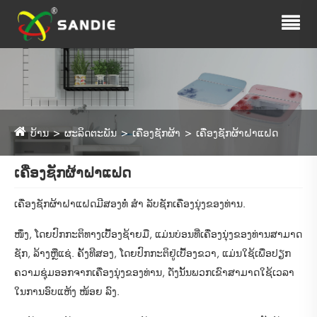
ບ້ານ
ຜະລິດຕະພັນ
ເຄື່ອງຊັກຜ້າ
ເຄື່ອງຊັກຜ້າຝາແຝດ
ເຄື່ອງຊັກຜ້າຝາແຝດ
ເຄື່ອງຊັກຜ້າຝາແຝດມີສອງທໍ່ ສຳ ລັບຊັກເຄື່ອງນຸ່ງຂອງທ່ານ.
ໜຶ່ງ, ໂດຍປົກກະຕິທາງເບື້ອງຊ້າຍມື, ແມ່ນບ່ອນທີ່ເຄື່ອງນຸ່ງຂອງທ່ານສາມາດ
ຊັກ, ລ້າງຫຼືແຊ່. ຄັ້ງທີສອງ, ໂດຍປົກກະຕິຢູ່ເບື້ອງຂວາ, ແມ່ນໃຊ້ເພື່ອປຽກ
ຄວາມຊຸ່ມອອກຈາກເຄື່ອງນຸ່ງຂອງທ່ານ, ດັ່ງນັ້ນພວກເຂົາສາມາດໃຊ້ເວລາ
ໃນການອົບແຫ້ງ ໜ້ອຍ ລົງ.