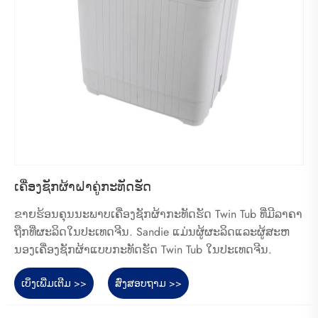
ເຄື່ອງຊັກຜ້າຝາຄູ່ກະທັດຮັດ
ຂາຍຮ້ອນຄຸນນະພາບເຄື່ອງຊັກຜ້າກະທັດຮັດ Twin Tub ທີ່ມີລາຄາ
ຖືກທີ່ຜະລິດໃນປະເທດຈີນ. Sandie ແມ່ນຜູ້ຜະລິດແລະຜູ້ສະຫ
ນອງເຄື່ອງຊັກຜ້າແບບກະທັດຮັດ Twin Tub ໃນປະເທດຈີນ.
ເບິ່ງເພີ່ມເຕີມ >>
ສົ່ງສອບຖາມ >>