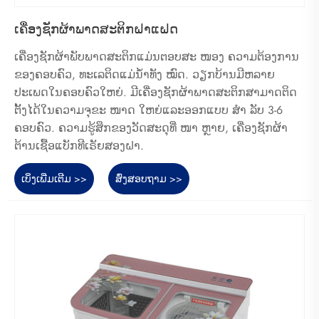
ເຄື່ອງຊັກຜ້າພາດສະຕິກຝາແຝດ
ເຄື່ອງຊັກຜ້າພັບພາດສະຕິກແມ່ນຕອບສະ ໜອງ ຄວາມຕ້ອງການ
ຂອງຄອບຄົວ, ທະເລຕິດແມ່ນໍ້າທັງ ໝົດ. ວຽກບ້ານມີຫລາຍ
ປະເພດໃນຄອບຄົວໃຫຍ່. ມີເຄື່ອງຊັກຜ້າພາດສະຕິກສາມາດຕິດ
ຕັ້ງໄດ້ໃນຄວາມຈຸຂະ ໜາດ ໃຫຍ່ແລະອອກແບບ ສຳ ລັບ 3-6
ຄອບຄົວ. ຄວາມຮູ້ສຶກຂອງວັດສະດຸທີ່ ໜາ ຫຼາຍ, ເຄື່ອງຊັກຜ້າ
ຕ້ານເຊື້ອແບັກທີເຣັຍສອງຝາ.
ເບິ່ງເພີ່ມເຕີມ >>
ສົ່ງສອບຖາມ >>