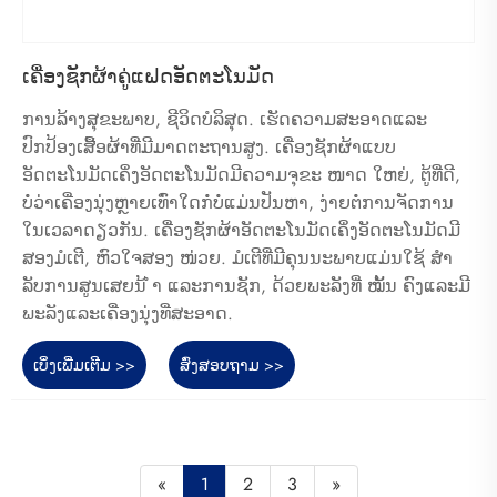
ເຄື່ອງຊັກຜ້າຄູ່ແຝດອັດຕະໂນມັດ
ການລ້າງສຸຂະພາບ, ຊີວິດບໍລິສຸດ. ເຮັດຄວາມສະອາດແລະ
ປົກປ້ອງເສື້ອຜ້າທີ່ມີມາດຕະຖານສູງ. ເຄື່ອງຊັກຜ້າແບບ
ອັດຕະໂນມັດເຄິ່ງອັດຕະໂນມັດມີຄວາມຈຸຂະ ໜາດ ໃຫຍ່, ຕູ້ທີ່ດີ,
ບໍ່ວ່າເຄື່ອງນຸ່ງຫຼາຍເທົ່າໃດກໍ່ບໍ່ແມ່ນປັນຫາ, ງ່າຍຕໍ່ການຈັດການ
ໃນເວລາດຽວກັນ. ເຄື່ອງຊັກຜ້າອັດຕະໂນມັດເຄິ່ງອັດຕະໂນມັດມີ
ສອງມໍເຕີ, ຫົວໃຈສອງ ໜ່ວຍ. ມໍເຕີທີ່ມີຄຸນນະພາບແມ່ນໃຊ້ ສຳ
ລັບການສູນເສຍນ້ ຳ ແລະການຊັກ, ດ້ວຍພະລັງທີ່ ໝັ້ນ ຄົງແລະມີ
ພະລັງແລະເຄື່ອງນຸ່ງທີ່ສະອາດ.
ເບິ່ງເພີ່ມເຕີມ >>
ສົ່ງສອບຖາມ >>
«
1
2
3
»