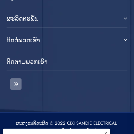
ຜະລິດຕະພັນ
ຕິດ​ຕໍ່​ພວກ​ເຮົາ
ຕິດ​ຕາມ​ພວກ​ເຮົາ
ສະຫງວນລິຂະສິດ © 2022 CIXI SANDIE ELECTRICAL
APPLIANCE CO.,LTD. ເຄື່ອງຊັກຜ້າ, ເຄື່ອງອົບແຫ້ງ,
X