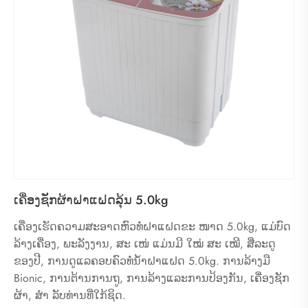
ເຄື່ອງຊັກຜ້າຝາແຝດລຸ້ນ 5.0kg
ເຄື່ອງເຮັດຄວາມສະອາດຫົວທໍ່ຝາແຝດຂະ ໜາດ 5.0kg, ແມ່ບົດ
ລ້າງເຄື່ອງ, ພະລັງງານ, ສະ ເໜ່ ແມ່ນມີ ໃໝ່ ສະ ເໝີ, ສີ່ລະດູ
ຂອງປີ, ການດູແລຄອບຄົວທໍ່ນໍ້າຝາແຝດ 5.0kg. ການລ້າງມື
Bionic, ການຕ້ານການຖູ, ການລ້າງແລະການປ້ອງກັນ, ເຄື່ອງຊັກ
ຜ້າ, ສຳ ລັບທ່ານທີ່ໃກ້ຊິດ.