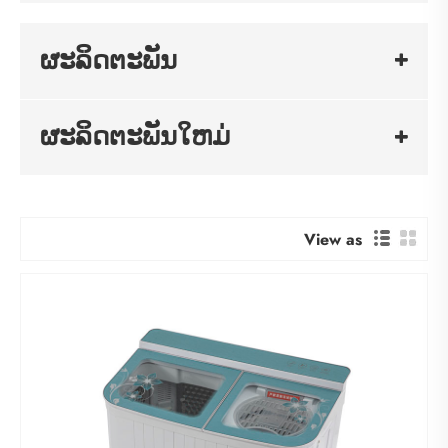
ຜະລິດຕະພັນ
ຜະລິດຕະພັນໃຫມ່
View as