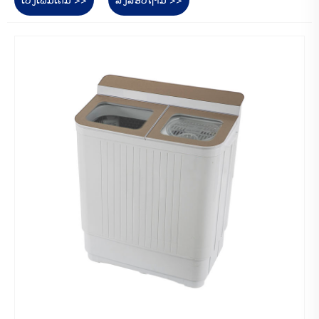
ເບິ່ງເພີ່ມເຕີມ >>
ສົ່ງສອບຖາມ >>