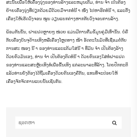
ສະນັ້ນເພື່ອໃຫ້ເຄື່ອງນຸ່ງຂອງທ່ານລ້າງແລະຫມຸນເຕັມ, ທ່ານ ຈຳ ເປັນຕ້ອງ
ຍ້າຍເຄື່ອງນຸ່ງທີ່ປຽກດ້ວຍມືດ້ວຍມືຈາກທໍ່ນ້ ຳ ໜຶ່ງ ໄປຫາອີກທໍ່ນ້ ຳ, ແລະຕັ້ງ
ເຄື່ອງໃຫ້ເຮັດວົງຈອນ ໝູນ ວຽນແຍກຕ່າງຫາກກັບວົງຈອນການລ້າງ.
ພ້ອມກັນນັ້ນ, ຝາແຝດຫຼາຍໆ ໜ່ວຍ ແມ່ນມີການຕື່ມຂໍ້ມູນຄູ່ມືເທົ່ານັ້ນ. ບໍ່ຄື
ກັບເຄື່ອງບັນຈຸດ້ານເທິງຫລືເຄື່ອງໂຫຼດທາງ ໜ້າ ອັດຕະໂນມັດທີ່ເຊື່ອມຕໍ່ກັບ
ການສະ ໜອງ ນ້ ຳ ຂອງທ່ານແລະແຕ້ມໃສ່ນ້ ຳ ທີ່ມັນ ຈຳ ເປັນຕ້ອງລ້າງ
ດ້ວຍຕົວມັນເອງ, ທ່ານ ຈຳ ເປັນຕ້ອງຕິດທໍ່ນ້ ຳ ດ້ວຍຕົນເອງໃສ່ທໍ່ຝາແຝດ
ຂອງທ່ານແລະສະຫຼັບເທິງທໍ່ເພື່ອຂື້ນເທິງ ແຕ່ລະພາລະທີ່ລ້າງ. ໂດຍປົກກະຕິ
ແລ້ວທ່ານຍັງຕ້ອງໄດ້ຖີ້ມເຄື່ອງດ້ວຍຕົນເອງຄືກັນ, ແທນທີ່ຈະປ່ອຍໃຫ້
ເຄື່ອງຈັກຈັດການແບບນັ້ນເຊັ່ນກັນ.