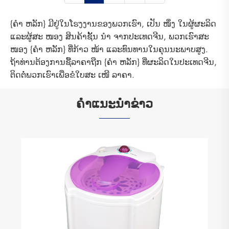
{ຄຳ ຫລັກ} ມີຢູ່ໃນໂຮງງານຂອງພວກເຮົາ, ເປັນ ໜຶ່ງ ໃນຜູ້ຜະລິດ
ແລະຜູ້ສະ ໜອງ ສິນຄ້າຊັ້ນ ນຳ ຈາກປະເທດຈີນ, ພວກເຮົາສະ
ໜອງ {ຄຳ ຫລັກ} ທີ່ກ້າວ ໜ້າ ແລະທົນທານໃນຄຸນນະພາບສູງ.
ຖ້າທ່ານຕ້ອງການຊື້ລາຄາຖືກ {ຄຳ ຫລັກ} ທີ່ຜະລິດໃນປະເທດຈີນ,
ຕິດຕໍ່ພວກເຮົາເພື່ອຂໍໃບສະ ເໜີ ລາຄາ.
ຄໍາແນະນໍາຂ່າວ