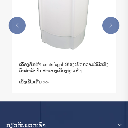


ເຄື່ອງຊັກຜ້າ centrifugal ເຄື່ອງເຮັດຄວາມວິຕົກກັງ
ວົນສໍາລັບບັນຫາຂອງເຄື່ອງນຸ່ງແຫ້ງ
ເບິ່ງເພີ່ມເຕີມ >>
ກ່ຽວ​ກັບ​ພວກ​ເຮົາ