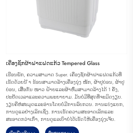
ເຄື່ອງຊັກຜ້າຝາແຝດແກ້ວ Tempered Glass
ເຮືອນພັກ, ຄວາມສາມາດ Super. ເຄື່ອງຊັກຜ້າຝາແຝດແກ້ວທີ່
ເຮັດດ້ວຍນ້ ຳ ຮ້ອນສາມາດລ້າງເຄື່ອງນຸ່ງ ໜັກ, ຜ້າປູບ່ອນ, ຜ້າປູ
ບ່ອນ, ເສື້ອກັນ ໜາວ ຝ້າຍແລະຜ້າຫົ່ມສາມາດລ້າງໄດ້ 1 ຄັ້ງ,
ປະຢັດເວລາແລະຄວາມພະຍາຍາມ. ມັນບໍ່ມີທີ່ສຸດທີ່ຈະມິດງຽບ.
ງຽບຄືຫໍສະມຸດແລະອ່ານໂດຍບໍ່ມີການລົບກວນ. ການແບ່ງແຍກ,
ການດູແລຢ່າງເລິກເຊິ່ງ. ການເຮັດຄວາມສະອາດເລິກແລະ
ສະອາດກວ່າເກົ່າ, ການດູແລເບົາບໍ່ໄດ້ເຮັດໃຫ້ເຄື່ອງນຸ່ງເຈັບ.