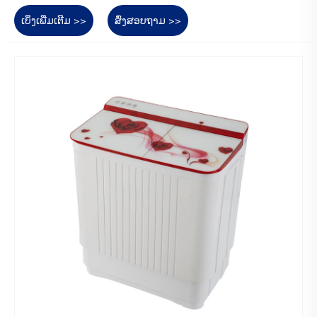
ເບິ່ງເພີ່ມເຕີມ >>
ສົ່ງສອບຖາມ >>