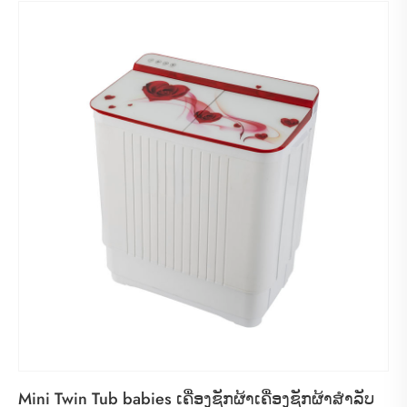
Mini Twin Tub babies ເຄື່ອງຊັກຜ້າເຄື່ອງຊັກຜ້າສໍາລັບ