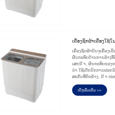
ເຄື່ອງຊັກຜ້າເຄື່ອງໃຊ
ເຄື່ອງຊັກຜ້າບັນຈຸເຄື່ອ
ຜົນກະທົບດ້ານການລ້າງທີ່
ເສຍນ້ ຳ, ຜົນກະທົບຂອງກາ
ນຳ ໃຊ້ເຕັກນິກການຟອກນ້
ສະກັດທີ່ຕົກຄ້າງ, ນ້ ຳ 
ເບິ່ງເພີ່ມເຕີມ >>