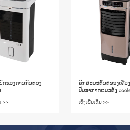
້ນຕໍຂອງເຄື່ອງ
Sandie ຄູ່ແຝດ: Tub: ມີ
ແນວຕັ້ງ cooler
ແລະເຄື່ອງຊັກຜ້າທີ່ມີອ
ສະຖານທີ່ສໍາລັບເຮືອນຂ
ີມ >>
ເບິ່ງເພີ່ມເຕີມ >>