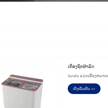
ເຄື່ອງຊັກຜ້າລົດ
Sandie ແມ່ນເຄື່ອງຫມາຍເ
ເບິ່ງເພີ່ມເຕີມ >>