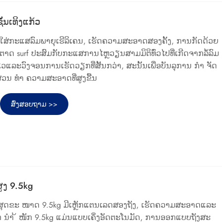
ັ້ນເທິງແກ້ວ
ກ້ວໃສ່ກະແສລົມພາຍຸເຮີລິເຄນ, ເຮັດຄວາມສະອາດສອງຄັ້ງ, ການກັດດ້ວຍ
ກຕາດ surf ປະສົມກັບກະແສການໄຫຼວຽນສາມມິຕິທົ່ວໄປທີ່ເກີດຈາກລໍ້ລົມ
ວໄວແລະວົງຈອນການເຮັດວຽກທີ່ສັ້ນກວ່າ, ສະນັ້ນເພື່ອບັນລຸການ ກຳ ຈັດ
ຕາສ່ວນ ທຳ ຄວາມສະອາດທີ່ສູງຂື້ນ
ສົ່ງສອບຖາມ >>
ສູງ 9.5kg
ອງສູງສຸດຂະ ໜາດ 9.5kg ມີເຫຼັກແຕນເລດສອງຖັງ, ເຮັດຄວາມສະອາດແລະ
ອງຊັກ ນຳ ້ ໜັກ 9.5kg ແມ່ນແບບເຄິ່ງອັດຕະໂນມັດ, ການອອກແບບຖັງສະ