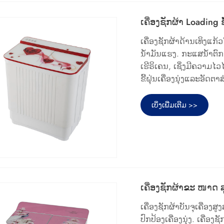
ເຄື່ອງຊັກຜ້າ Loading ຊ
ເຄື່ອງຊັກຜ້າດ້ານເທິງແ
ນໍ້າມັນແຮງ. ກະແສນໍ້າຕົ
ເຮີຣິເຄນ, ເຊິ່ງມີຄວາມໄ
ຂີ້ຝຸ່ນເຄື່ອງນຸ່ງແລະອັດ
ເບິ່ງເພີ່ມເຕີມ >>
ເຄື່ອງຊັກຜ້າຂະ ໜາດ 
ເຄື່ອງຊັກຜ້າບັນຈຸເຄື່
ປົກປ້ອງເຄື່ອງນຸ່ງ. ເຄື່