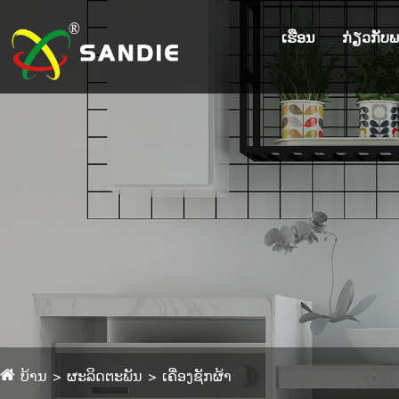
ເຮືອນ
ກ່ຽວ​ກັບ​
ບ້ານ
ຜະລິດຕະພັນ
ເຄື່ອງຊັກຜ້າ