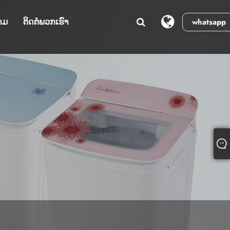
າມ
ຕິດຕໍ່ພວກເຮົາ
whatsapp