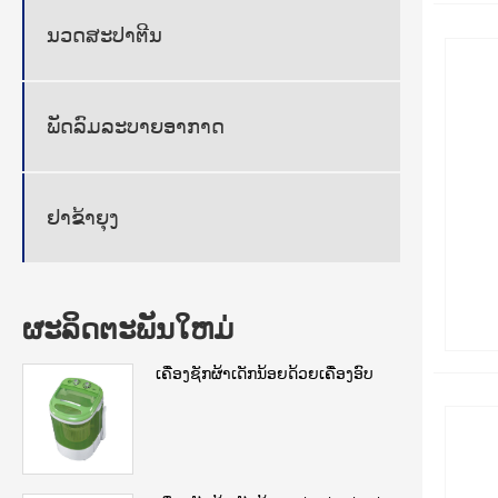
ນວດສະປາຕີນ
ພັດລົມລະບາຍອາກາດ
ຢາຂ້າຍຸງ
ຜະລິດຕະພັນໃຫມ່
ເຄື່ອງຊັກຜ້າເດັກນ້ອຍດ້ວຍເຄື່ອງອົບ