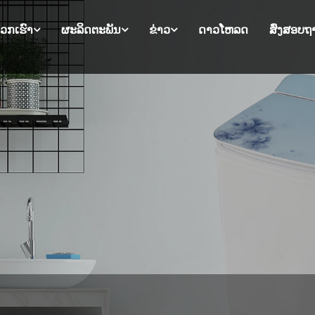
ພວກ​ເຮົາ
ຜະລິດຕະພັນ
ຂ່າວ
ດາວໂຫລດ
ສົ່ງສອບຖ