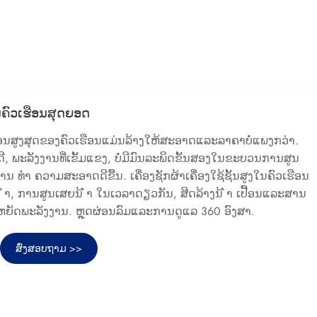
້ໃນຄົວເຮືອນສຸດຍອດ
ງເຮືອນສູງສຸດຂອງຄົວເຮືອນແມ່ນລ້າງໃຫ້ສະອາດແລະລາຄາບໍ່ແພງກວ່າ.
ດີ, ພະລັງງານທີ່ເຂັ້ມແຂງ, ບໍ່ມີມົນລະພິດຂັ້ນສອງໃນຂະບວນການສູນ
ນ ທຳ ຄວາມສະອາດດີຂື້ນ. ເຄື່ອງຊັກຜ້າເຄື່ອງໃຊ້ຊັ້ນສູງໃນຄົວເຮືອນ
 ຳ, ການສູນເສຍນ້ ຳ ໃນເວລາດຽວກັນ, ສີດລ້າງນ້ ຳ ເປື້ອນແລະສານ
ປະຫຍັດພະລັງງານ. ຫຼຸດຜ່ອນລົມແລະການດູແລ 360 ອົງສາ.
ສົ່ງສອບຖາມ >>