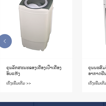

ຄຸນນະສົມບັດຂອງການກັ່ນຕອງ
ລັກສະນະຕົ
ອາກາດຢືນ
ປັບອາກາດ
ເບິ່ງເພີ່ມເຕີມ >>
ເບິ່ງເພີ່ມເຕ