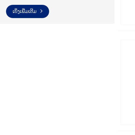
ເບິ່ງເພີ່ມເຕີມ