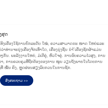
ິງສຸດ
ງນຸ່ງເທິງເຄື່ອງໃຊ້ການຍົກລະດັບ ໃໝ່, ຄວາມສາມາດຂະ ໜາດ ໃຫຍ່ແລະ
າທ່ານຈະນຸ່ງເຄື່ອງຈັກເທົ່າໃດ, ເຄື່ອງນຸ່ງຊັ້ນ ນຳ ້ເຄື່ອງຊັກຜ້າແມ່ນ
ມໆກັນ. ພະລັງງານໃຫຍ່, ມໍເຕີຄູ່, ຫົວໃຈຄູ່. ການອົບຄວາມໄວສູງ, ການ
າ, ການຄວບຄຸມທີ່ຖືກຕ້ອງຂອງການ ໝູນ ວຽນຖັງພາຍໃນໂດຍການ
ອງທີ່ ໝັ້ນ ຄົງ, ຫຼຸດຜ່ອນສຽງລົບກວນໃນການຊັກ.
ສົ່ງສອບຖາມ >>