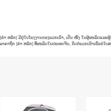
{ຄຳ ຫລັກ} ມີຢູ່ໃນໂຮງງານຂອງພວກເຮົາ, ເປັນ ໜຶ່ງ ໃນຜູ້ຜະລິດແລະ
ລາຄາຖືກ {ຄຳ ຫລັກ} ທີ່ຜະລິດໃນປະເທດຈີນ, ຕິດຕໍ່ພວກເຮົາເພື່ອຂໍໃບ