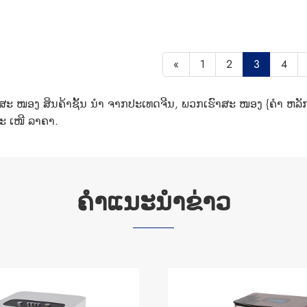
«
1
2
3
4
ຜູ້ສະ ໜອງ ສິນຄ້າຊັ້ນ ນຳ ຈາກປະເທດຈີນ, ພວກເຮົາສະ ໜອງ {ຄຳ ຫລັກ
ສະ ເໜີ ລາຄາ.
ຄໍາແນະນໍາຂ່າວ