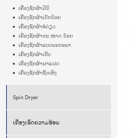
ເຄື່ອງຊັກຜ້າມິນິ
ເຄື່ອງຊັກຜ້າເດັກນ້ອຍ
ເຄື່ອງຊັກຜ້າທໍ່ດ່ຽວ
ເຄື່ອງຊັກຜ້າຂະ ໜາດ ນ້ອຍ
ເຄື່ອງຊັກຜ້າແບບພະກະພາ
ເຄື່ອງຊັກຜ້າເກີບ
ເຄື່ອງຊັກຜ້າຝາແຝດ
ເຄື່ອງຊັກຜ້າຊັ້ນເທິງ
Spin Dryer
ເຄື່ອງເຮັດຄວາມຮ້ອນ