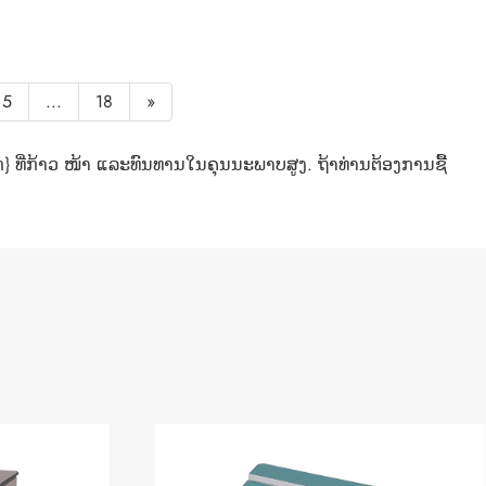
5
...
18
»
} ທີ່ກ້າວ ໜ້າ ແລະທົນທານໃນຄຸນນະພາບສູງ. ຖ້າທ່ານຕ້ອງການຊື້