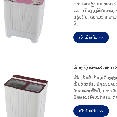
ແຕນເລດເຫຼັກຂະ ໜາດ 2 ເທ
ເລດ, ເຄື່ອງນຸ່ງທີ່ສະອາດ,
ດຽວກັນ. ຄວາມອາດສາມາດ
ຄັ້ງ.
ເບິ່ງເພີ່ມເຕີມ >>
ເຄື່ອງຊັກຜ້າຂະ ໜາດ 8
ເຄື່ອງຊັກຜ້າບັນຈຸເຄື່ອງ
ເປັນຂີ້ເຫຍື່ອ, ມີສຸຂະພາບ
ອັນຕະລາຍທີ່ບໍ່ດີ, ການເ
ພັກຜ່ອນເອົາປະກັນໄພ. ກາ
ເບິ່ງເພີ່ມເຕີມ >>