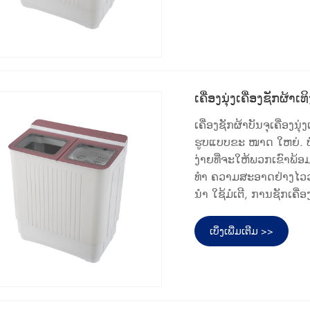
ເຄື່ອງນຸ່ງເຄື່ອງຊັກຜ້າເທ
ເຄື່ອງຊັກຜ້າບັນຈຸເຄື່ອ
ຮູບແບບຂະ ໜາດ ໃຫຍ່. ບໍ່ວ່
ງ່າຍທີ່ຈະໃຫ້ພວກເຂົາພ້ອ
ທຳ ຄວາມສະອາດຢ່າງໄວວ
ນຳ ໃຊ້ມໍເຕີ, ການຊັກເຄື່
ເບິ່ງເພີ່ມເຕີມ >>