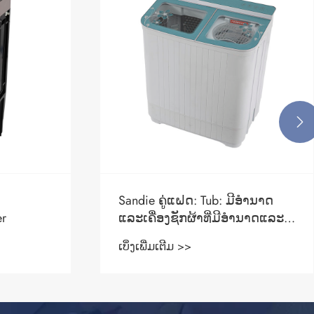

ຂ້ອຍສາມາດໃຊ້ເຄື່ອງຊັກຜ້າສໍາລັບ
ອໍານາດ
ເຄື່ອງນຸ່ງເດັກນ້ອຍໄດ້ບໍ?
ໍານາດແລະ
ອງທ່ານ
ເບິ່ງເພີ່ມເຕີມ >>