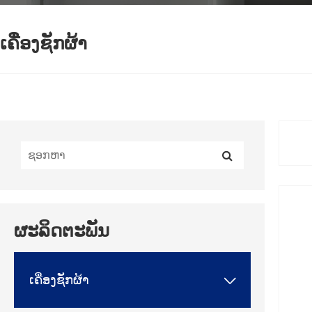
ເຄື່ອງຊັກຜ້າ
ຜະລິດຕະພັນ
ເຄື່ອງຊັກຜ້າ
