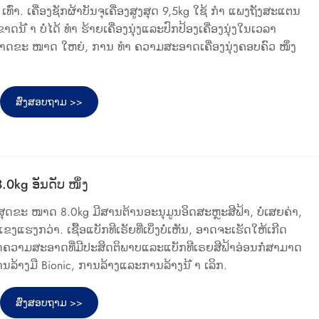
ົ່າ. ເຄື່ອງຊັກຜ້າບັນຈຸເຄື່ອງສູງສຸດ 9,5kg ໃຊ້ ກຳ ແພງຖັງສະແຕນ
 ຂາດນ້ ຳ ບໍ່ໄດ້ ທຳ ຮ້າຍເຄື່ອງນຸ່ງແລະປົກປ້ອງເຄື່ອງນຸ່ງໃນເວລາ
ຂະ ໜາດ ໃຫຍ່, ການ ທຳ ຄວາມສະອາດເຄື່ອງນຸ່ງຄອບຄົວ ໜຶ່ງ
ສົ່ງສອບຖາມ >>
.0kg ອັນດັບ ໜຶ່ງ
ສູງສຸດຂະ ໜາດ 8.0kg ມີສານຕ້ານອະນຸມູນອິດສະຫຼະສີຟ້າ, ບໍ່ເສຍຄ່າ,
ແຂງແຮງກວ່າ. ເຊື້ອແບັກທີເຣັຍທີ່ເບິ່ງບໍ່ເຫັນ, ອາດຈະເຮັດໃຫ້ເກີດ
ຮັດຄວາມສະອາດທີ່ມີປະສິດຕິພາບແລະແບັກທີເຣຍສີຟ້າອ່ອນກໍ່ສາມາດ
ນລ້າງມື Bionic, ການລ້າງແລະການລ້າງນ້ ຳ ເລິກ.
ສົ່ງສອບຖາມ >>