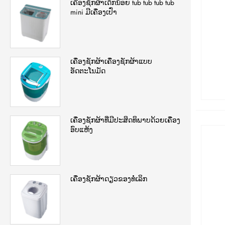
ເຄື່ອງຊັກຜ້າເດັກນ້ອຍ tub tub tub tub
mini ມີເຄື່ອງເປົ່າ
ເຄື່ອງຊັກຜ້າເຄື່ອງຊັກຜ້າແບບ
ອັດຕະໂນມັດ
ເຄື່ອງຊັກຜ້າທີ່ມີປະສິດທິພາບດ້ວຍເຄື່ອງ
ອົບແຫ້ງ
ເຄື່ອງຊັກຜ້າດຽວຂອງທໍ່ເລິກ